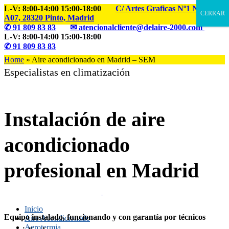
L-V: 8:00-14:00 15:00-18:00
C/ Artes Graficas Nº1 Nave
CERRAR
A07, 28320 Pinto, Madrid
✆
91 809 83 83
✉ atencionalcliente@delaire-2000.com
L-V: 8:00-14:00 15:00-18:00
✆
91 809 83 83
Home
»
Aire acondicionado en Madrid – SEM
Especialistas en climatización
Instalación de aire
acondicionado
profesional en Madrid
Inicio
Equipo instalado, funcionando y con garantía por técnicos
Aire Acondicionado
Aerotermia