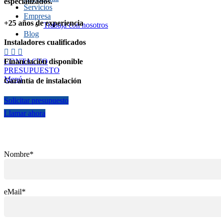
especializados.
Servicios
Empresa
+25 años de experiencia
Trabaja con nosotros
Blog
Instaladores cualificados
CONTACTO
Financiación disponible
PRESUPUESTO
Menú
Garantía de instalación
Solicitar presupuesto
Llamar ahora
Nombre*
eMail*