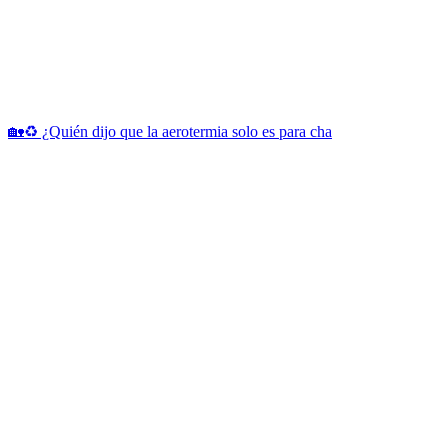
🏡♻️ ¿Quién dijo que la aerotermia solo es para cha