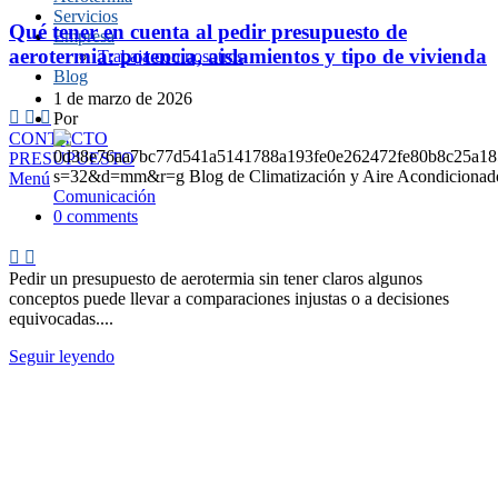
Servicios
Qué tener en cuenta al pedir presupuesto de
Empresa
aerotermia: potencia, aislamientos y tipo de vivienda
Trabaja con nosotros
Blog
1 de marzo de 2026
Por
CONTACTO
PRESUPUESTO
Menú
Comunicación
0
comments
Pedir un presupuesto de aerotermia sin tener claros algunos
conceptos puede llevar a comparaciones injustas o a decisiones
equivocadas....
Seguir leyendo