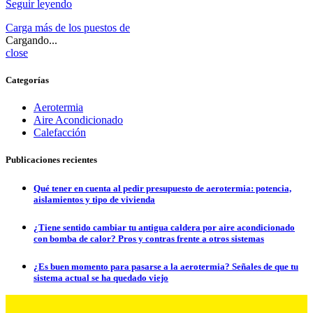
Seguir leyendo
Carga más de los puestos de
Cargando...
close
Categorías
Aerotermia
Aire Acondicionado
Calefacción
Publicaciones recientes
Qué tener en cuenta al pedir presupuesto de aerotermia: potencia,
aislamientos y tipo de vivienda
¿Tiene sentido cambiar tu antigua caldera por aire acondicionado
con bomba de calor? Pros y contras frente a otros sistemas
¿Es buen momento para pasarse a la aerotermia? Señales de que tu
sistema actual se ha quedado viejo