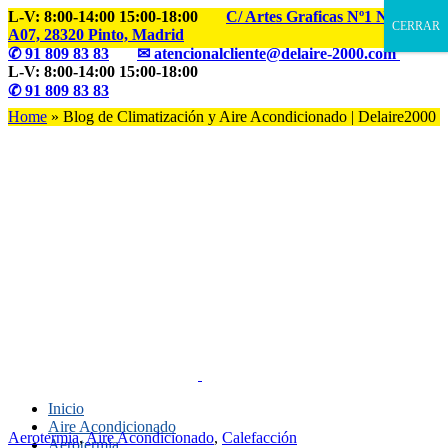
L-V: 8:00-14:00 15:00-18:00
C/ Artes Graficas Nº1 Nave
CERRAR
A07, 28320 Pinto, Madrid
✆
91 809 83 83
✉ atencionalcliente@delaire-2000.com
L-V: 8:00-14:00 15:00-18:00
✆
91 809 83 83
Home
»
Blog de Climatización y Aire Acondicionado | Delaire2000
Inicio
Aire Acondicionado
Aerotermia
,
Aire Acondicionado
,
Calefacción
Aerotermia