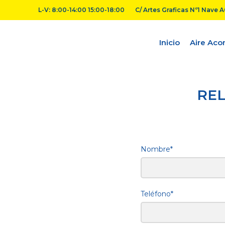
L-V: 8:00-14:00 15:00-18:00
C/ Artes Graficas Nº1 Nave 
Inicio
Aire Aco
REL
Nombre*
Teléfono*