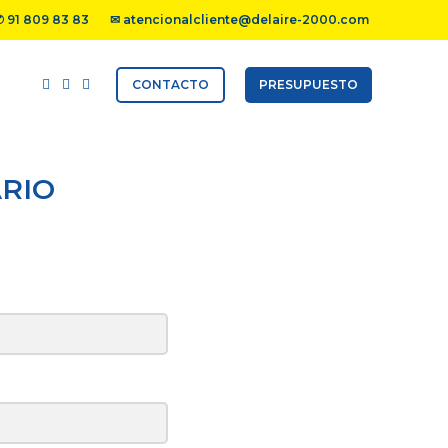
✆
91 809 83 83
✉ atencionalcliente@delaire-2000.com
CONTACTO
PRESUPUESTO
ARIO