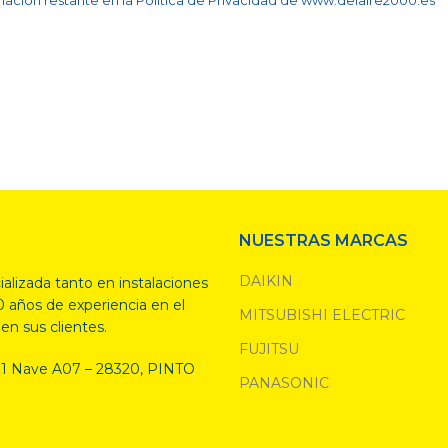
ación restante en la Política de Privacidad de
www.delaire2000.es
NUESTRAS MARCAS
DAIKIN
ializada tanto en
instalaciones
0 años de experiencia en el
MITSUBISHI ELECTRIC
en sus clientes.
FUJITSU
s, 1 Nave A07 – 28320, PINTO
PANASONIC