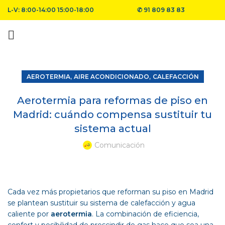
L-V: 8:00-14:00 15:00-18:00
✆
91 809 83 83
,
,
AEROTERMIA
AIRE ACONDICIONADO
CALEFACCIÓN
Aerotermia para reformas de piso en
Madrid: cuándo compensa sustituir tu
sistema actual
Comunicación
Cada vez más propietarios que reforman su piso en Madrid
se plantean sustituir su sistema de calefacción y agua
caliente por
aerotermia
. La combinación de eficiencia,