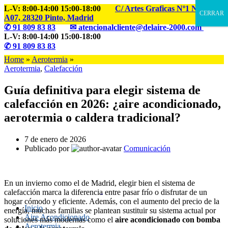
L-V: 8:00-14:00 15:00-18:00
C/ Artes Graficas Nº1 Nave
CERRAR
A07, 28320 Pinto, Madrid
✆
91 809 83 83
✉ atencionalcliente@delaire-2000.com
L-V: 8:00-14:00 15:00-18:00
✆
91 809 83 83
Home
»
Aerotermia
»
Aerotermia
,
Calefacción
Guía definitiva para elegir sistema de
calefacción en 2026: ¿aire acondicionado,
aerotermia o caldera tradicional?
7 de enero de 2026
Publicado por
Comunicación
En un invierno como el de Madrid, elegir bien el sistema de
calefacción marca la diferencia entre pasar frío o disfrutar de un
hogar cómodo y eficiente. Además, con el aumento del precio de la
Inicio
energía, muchas familias se plantean sustituir su sistema actual por
Aire Acondicionado
soluciones más modernas como el
aire acondicionado con bomba
Aerotermia