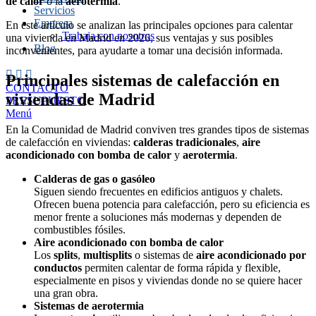
de calor
o la
aerotermia
.
Servicios
Empresa
En este artículo se analizan las principales opciones para calentar
Trabaja con nosotros
una vivienda en Madrid en 2026, sus ventajas y sus posibles
Blog
inconvenientes, para ayudarte a tomar una decisión informada.
Principales sistemas de calefacción en
CONTACTO
viviendas de Madrid
PRESUPUESTO
Menú
En la Comunidad de Madrid conviven tres grandes tipos de sistemas
de calefacción en viviendas:
calderas tradicionales
,
aire
acondicionado con bomba de calor
y
aerotermia
.
Calderas de gas o gasóleo
Siguen siendo frecuentes en edificios antiguos y chalets.
Ofrecen buena potencia para calefacción, pero su eficiencia es
menor frente a soluciones más modernas y dependen de
combustibles fósiles.
Aire acondicionado con bomba de calor
Los
splits
,
multisplits
o sistemas de
aire acondicionado por
conductos
permiten calentar de forma rápida y flexible,
especialmente en pisos y viviendas donde no se quiere hacer
una gran obra.
Sistemas de aerotermia