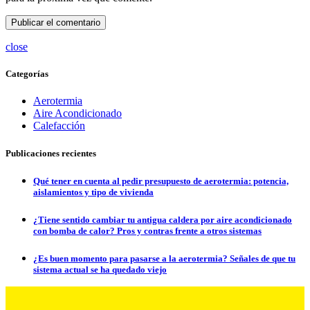
close
Categorías
Aerotermia
Aire Acondicionado
Calefacción
Publicaciones recientes
Qué tener en cuenta al pedir presupuesto de aerotermia: potencia,
aislamientos y tipo de vivienda
¿Tiene sentido cambiar tu antigua caldera por aire acondicionado
con bomba de calor? Pros y contras frente a otros sistemas
¿Es buen momento para pasarse a la aerotermia? Señales de que tu
sistema actual se ha quedado viejo