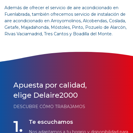
Además de ofrecer el servicio de aire acondicionado en
Fuenlabrada, también ofrecemos servicio de instalación de
aire acondicionado en
Arroyomolinos
,
Alcobendas
,
Coslada
,
Getafe
,
Majadahonda
,
Móstoles
,
Pinto
,
Pozuelo de Alarcón
,
Rivas Vaciamadrid
,
Tres Cantos
y
Boadilla del Monte
.
Apuesta por calidad,
elige Delaire2000
DESCUBRE CÓMO TRABAJAMOS
1.
Te escuchamos
Nos adaptamos a tu horario y disponibilidad para